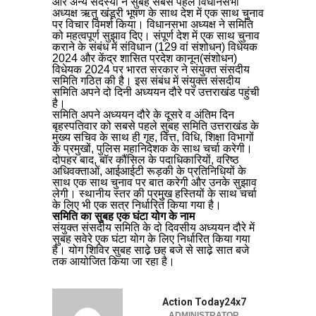
और अन्य सदस्यों ने सुबह सबसे पहले विधानसभा
अध्यक्ष ऋतु खंडूरी भूषण के साथ देश में एक साथ चुनाव
पर विचार विमर्श किया। विधानसभा अध्यक्ष ने समिति
को महत्वपूर्ण सुझाव दिए। संपूर्ण देश में एक साथ चुनाव
कराने के संबंध में संविधान (129 वां संशोधन) विधेयक
2024 और केंद्र शासित प्रदेश कानून(संशोधन)
विधेयक 2024 पर भारत सरकार ने संयुक्त संसदीय
समिति गठित की है। इस संबंध में संयुक्त संसदीय
समिति अपने दो दिनी अध्ययन दौरे पर उत्तराखंड पहुंची
है।
समिति अपने अध्ययन दौरे के दूसरे व अंतिम दिन
बृहस्पतिवार को सबसे पहले सुबह समिति उत्तराखंड के
मुख्य सचिव के साथ ही गृह, वित्त, विधि, शिक्षा विभागों
के प्रमुखों, पुलिस महानिदेशक के साथ चर्चा करेगी।
दोपहर बाद, बॉर कौंसिल के पदाधिकारियों, वरिष्ठ
अधिवक्ताओं, आईआईटी रूड़की के प्रतिनिधियों के
साथ एक साथ चुनाव पर बात करेगी और उनके सुझाव
लेगी। स्थानीय स्तर की प्रमुुख हस्तियों के साथ चर्चा
के लिए भी एक सत्र निर्धारित किया गया है।
समिति का सुबह एक घंटा योग के नाम
संयुक्त संसदीय समिति के दो दिवसीय अध्ययन दौरे में
सुबह सवेरे एक घंटा योग के लिए निर्धारित किया गया
है। योग शिविर सुबह साढे़ छह बजे से साढे़ सात बजे
तक आयोजित किया जा रहा है।
Action Today24x7
ADMINISTRATOR