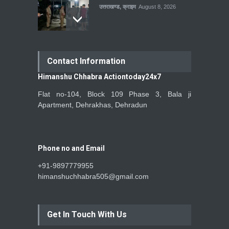
उत्तराखण्ड
,
क्राइम
August 8, 2026
Contact Information
Himanshu Chhabra Actiontoday24x7
Flat no-104, Block 109 Phase 3, Bala ji
Apartment, Dehrakhas, Dehradun
Phone no and Email
+91-9897779955
himanshuchhabra505@gmail.com
Get In Touch With Us