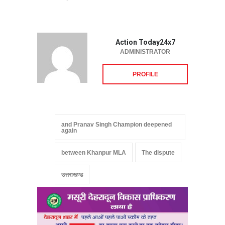
Action Today24x7
ADMINISTRATOR
PROFILE
and Pranav Singh Champion deepened
again
between Khanpur MLA
The dispute
उत्तराखण्ड