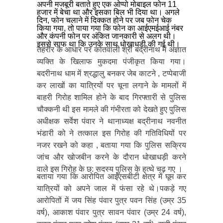
अपनी मजबूरी बताते हुए एक ओप्पो मोबाइल फोन 11
हजार में बेचा था और इसका बिल भी दिया था। अगले
दिन, फोन चलाने में दिक्कत होने पर जब फोन चेक
किया गया, तो पाया गया कि फोन का आईएमईआई नंबर
और कंपनी फोन पर अंकित जानकारी से अलग थी।
इससे साफ था कि उनके साथ धोखाधड़ी की गई थी।
तहरीर के आधार पर कोतवाली श्री बद्रीनाथ में अज्ञात
व्यक्ति के खिलाफ मुकदमा पंजीकृत किया गया।
बदरीनाथ धाम में श्रद्धालु बनकर जेब काटने , टप्पेबाजी
कर लाखों का यात्रियों पर चूना लगाने के मामलों में
बाहरी गिरोह शामिल होने के बाद गिरफ्तारी से पुलिस
चौक्कनी थी इस मामले की गंभीरता को देखते हुए पुलिस
अधीक्षक सर्वेश पंवार ने थानाध्यक्ष बद्रीनाथ नवनीत
भंडारी को ने तत्काल इस गिरोह की गतिविधियों पर
नजर रखने को कहा , बताया गया कि पुलिस सक्रिय
जांच और खोजबीन करने के दौरान धोखाधड़ी करने
वाले इस गिरोह के छ: सदस्य पुलिस के हत्थे चढ़ गए ।
बताया गया कि आरोपित आईएसबीटी क्षेत्र में घूम कर
यात्रियों को अपने जाल में फंसा रहे थे।पकड़े गए
आरोपितों में जय सिंह पंवार पुत्र पवन सिंह (उम्र 35
वर्ष), आकाश पंवार पुत्र सावन पंवार (उम्र 24 वर्ष),