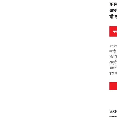
बनब
अछने
दी स
उत्
बनबसा
मंत्री
मिलेगी
अनुर
अछनेर
इस सं
उत्