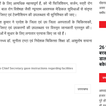
दोहरा
सेवाओं के लिए अत्यधिक महत्त्वपूर्ण हैं, को भी फिजिशियन, सर्जन, स्त्री रोग
असर वि
एवं बाल रोग विशेषज्ञ जैसी न्यूनतम आवश्यक मेडिकल सुविधाओं से संतृप्त
समीप 
िस्ट एवं टेक्नीशियन की उपलब्धता भी सुनिश्चित की जाए।
श कुमार ने प्रदेश के जिला एवं उप जिला अस्पतालों के चिकित्सकों,
लॉजिस्ट एवं उपकरणों की उपलब्धता पर विस्तृत जानकारी प्रस्तुत की।
धाओं में सुधार के लिए लगातार प्रयास किए जा रहे हैं।
थ्य डॉ. सुनीता टम्टा एवं निदेशक चिकित्सा शिक्षा डॉ. आशुतोष सयाना
26 स
बरकर
डाल
बके
e Chief Secretary gave instructions regarding facilities
उत्
उत्तराखण्ड
आपदा 
हजार 
पूरे 
भी ग्