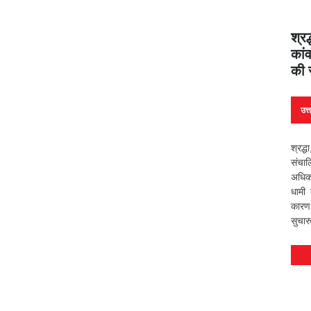
श्रद
कांव
की 
उत्
श्रद्
संचा
अधिक 
धामी 
कारण 
सुचार