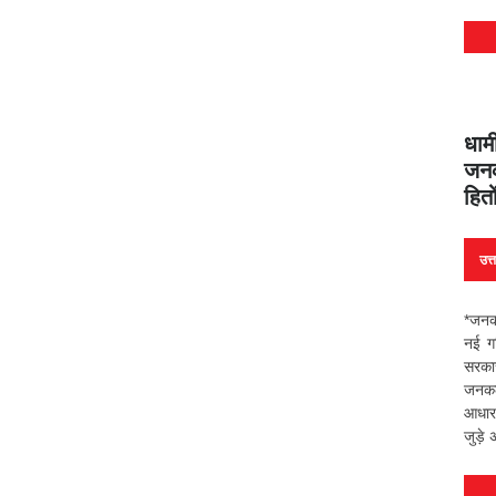
धाम
जनक
हित
उत्
*जनकल
नई गत
सरकार 
जनकल्
आधार
जुड़े 