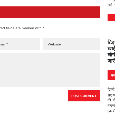
आई तस
red fields are marked with *
टिह
खाई 
लोग
जार
उत्
टिहरी
शुक्र
की म
हादसा
एक बो