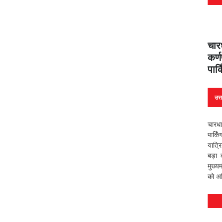
चार
कर्
पार
उत्
चारधा
पार्क
यात्र
बड़ा
मुख्यम
को अध