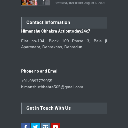
उत्तराखण्ड
,
राज्य समाचार
August 6, 2026
Contact Information
Himanshu Chhabra Actiontoday24x7
Flat no-104, Block 109 Phase 3, Bala ji
Apartment, Dehrakhas, Dehradun
Phone no and Email
+91-9897779955
himanshuchhabra505@gmail.com
Get In Touch With Us