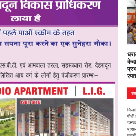
धरा
केदा
प्रभ
रफ्त
उत्
जिलाध
पौधों
उत्त
प्रशा
पुनर्