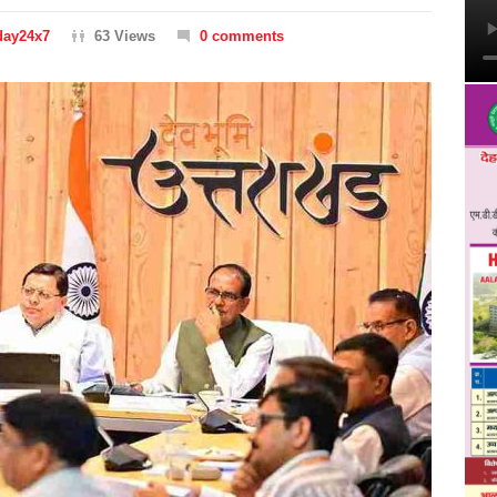
day24x7
63 Views
0 comments