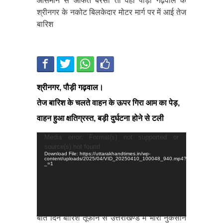
आसमान से आफत बरसी तो‌ वहीं पौड़ी गढ़वाल के
श्रीनगर के नकोट बिलकेदार मोटर मार्ग पर में आई तेज
बारिश
श्रीनगर, पौड़ी गढ़वाल।
तेज बारिश के चलते वाहन के ऊपर गिरा आम का पेड़,
वाहन हुआ क्षतिग्रस्त, बड़ी दुर्घटना होने से टली
Video
Media error: Format(s) not supported or
Player
source(s) not found
Download File: https://uttarakhandtimes.in/wp-
content/uploads/2025/04/VID_20250410_100048_940.mp4?
_=1
बीते दिन बारिश तूफान से उत्तराखण्ड में भारी नुकसान