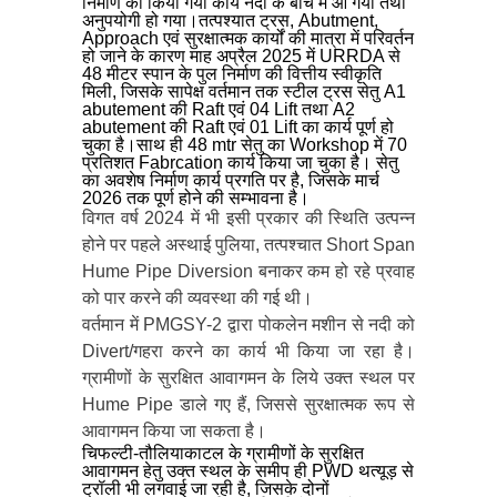
निर्माण का किया गया कार्य नदी के बीच में आ गया तथा
अनुपयोगी हो गया।तत्पश्यात ट्रस, Abutment,
Approach एवं सुरक्षात्मक कार्यों की मात्रा में परिवर्तन
हो जाने के कारण माह अप्रैल 2025 में URRDA से
48 मीटर स्पान के पुल निर्माण की वित्तीय स्वीकृति
मिली, जिसके सापेक्ष वर्तमान तक स्टील ट्रस सेतु A1
abutement की Raft एवं 04 Lift तथा A2
abutement की Raft एवं 01 Lift का कार्य पूर्ण हो
चुका है।साथ ही 48 mtr सेतु का Workshop में 70
प्रतिशत Fabrcation कार्य किया जा चुका है। सेतु
का अवशेष निर्माण कार्य प्रगति पर है, जिसके मार्च
2026 तक पूर्ण होने की सम्भावना है।
विगत वर्ष 2024 में भी इसी प्रकार की स्थिति उत्पन्न
होने पर पहले अस्थाई पुलिया, तत्पश्चात Short Span
Hume Pipe Diversion बनाकर कम हो रहे प्रवाह
को पार करने की व्यवस्था की गई थी।
वर्तमान में PMGSY-2 द्वारा पोकलेन मशीन से नदी को
Divert/गहरा करने का कार्य भी किया जा रहा है।
ग्रामीणों के सुरक्षित आवागमन के लिये उक्त स्थल पर
Hume Pipe डाले गए हैं, जिससे सुरक्षात्मक रूप से
आवागमन किया जा सकता है।
चिफल्टी-तौलियाकाटल के ग्रामीणों के सुरक्षित
आवागमन हेतु उक्त स्थल के समीप ही PWD थत्यूड़ से
ट्रॉली भी लगवाई जा रही है, जिसके दोनों