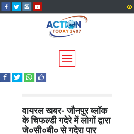
अल्मोड़ा के गांव से आसमान तक: रवि
CM धामी का बड़ा तोहफा, 9
टम्टा ने तैयार किया पर्सनल फ्लाइंग
लाख पेंशन लाभार्थियों को ₹
व्हीकल, सफल ट्रायल से मची चर्चा
करोड़ की पेंशन राशि जारी
वायरल खबर- जौनपुर ब्लॉक
के चिफल्डी गदेरे में लोगों द्वारा
जे०सी०बी० से गदेरा पार