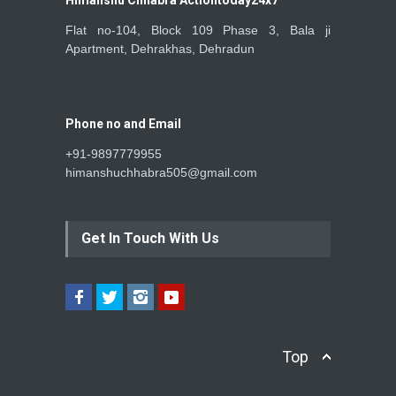
Himanshu Chhabra Actiontoday24x7
Flat no-104, Block 109 Phase 3, Bala ji
Apartment, Dehrakhas, Dehradun
Phone no and Email
+91-9897779955
himanshuchhabra505@gmail.com
Get In Touch With Us
Top