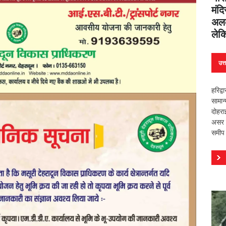
मंदि
अलक
लेक
उत्
हरिद्व
सामान
दोहरा
असर वि
समीप 