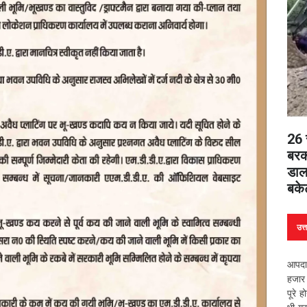
26 स
बरकर
डाल
बके
उत्
आपदा 
हजार 
पूरे 