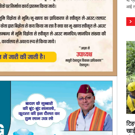
भी ग्
आई तस
टिह
खाई 