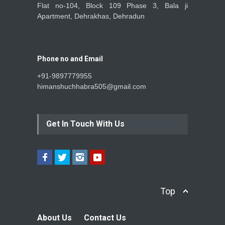
Flat no-104, Block 109 Phase 3, Bala ji
Apartment, Dehrakhas, Dehradun
Phone no and Email
+91-9897779955
himanshuchhabra505@gmail.com
Get In Touch With Us
Top
About Us
Contact Us